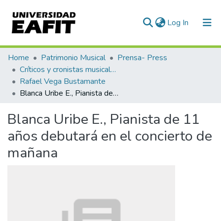
(current)
Log In
Communities & Collections
Home
Patrimonio Musical
Prensa- Press
Críticos y cronistas musicales
All of DSpace
Rafael Vega Bustamante
Blanca Uribe E., Pianista de 11 años debutará en el concierto de mañana
Statistics
Blanca Uribe E., Pianista de 11
años debutará en el concierto de
mañana