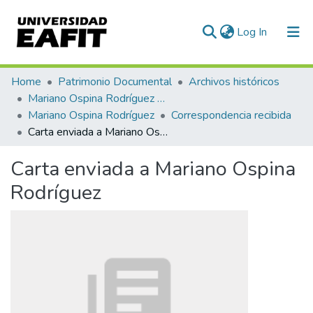
(current)
Log In
Communities & Collections
Home
Patrimonio Documental
Archivos históricos
Mariano Ospina Rodríguez (1826 -1912)
All of DSpace
Mariano Ospina Rodríguez
Correspondencia recibida
Carta enviada a Mariano Ospina Rodríguez
Statistics
Carta enviada a Mariano Ospina
Rodríguez