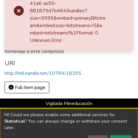
Periódico El Correo
41a6-ac55-
881879d7b464/bundles?
Abstract
size=9999&embed=primaryBitstre
Comentario con motivo del cumpleaños No. 88 de Guillermo
am&embed.size=bitstreams=5&e
Uribe Holguín, quién estudió en la Schola Cantorum de París
mbed=bitstreams%2Fformat: 0
y regresó a Bogotá en 1925 donde creó el conservatorio de
Unknown Error
música y la orquesta sinfónica nacional. El programa -
homenaje a éste composito
URI
http://hdl.handle.net/10784/18395
Full item page
Vigilada Mineducación
Universidad con Acreditación Institucional hasta 2026 -
Hi! Could we please enable some additional services for
Resolución MEN 2158 de 2018
Statistical
? You can always change or withdraw your consent
later.