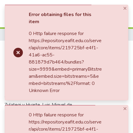
×
(current)
Log In
Error obtaining files for this
item
Communities & Collections
0 Http failure response for
Home
https://repository.eafit.edu.co/serve
All of DSpace
Don Guillermo Uribe Holguín
r/api/core/items/219725bf-e4f1-
41a6-ac55-
Statistics
881879d7b464/bundles?
size=9999&embed=primaryBitstre
Date
am&embed.size=bitstreams=5&e
mbed=bitstreams%2Fformat: 0
22/03/1968
Unknown Error
Authors
Zulategi y Huarte, Luis Miguel de
×
0 Http failure response for
https://repository.eafit.edu.co/serve
Publisher
r/api/core/items/219725bf-e4f1-