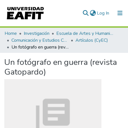
(current)
Log In
Communities & Collections
Home
Investigación
Escuela de Artes y Humanidades
Comunicación y Estudios Culturales
Artículos (CyEC)
All of DSpace
Un fotógrafo en guerra (revista Gatopardo)
Statistics
Un fotógrafo en guerra (revista
Gatopardo)