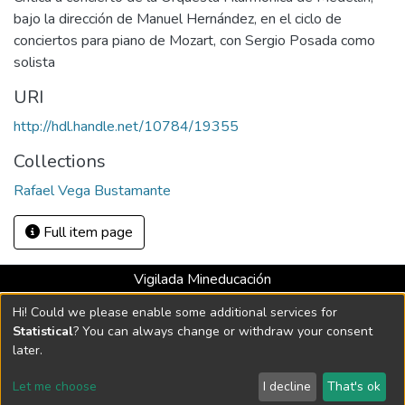
bajo la dirección de Manuel Hernández, en el ciclo de
conciertos para piano de Mozart, con Sergio Posada como
solista
URI
http://hdl.handle.net/10784/19355
Collections
Rafael Vega Bustamante
Full item page
Vigilada Mineducación
Universidad con Acreditación Institucional hasta 2026 -
Hi! Could we please enable some additional services for
Resolución MEN 2158 de 2018
Statistical
? You can always change or withdraw your consent
later.
DSpace software
copyright © 2002-2026
LYRASIS
Let me choose
I decline
That's ok
Cookie settings
Send Feedback