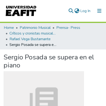
(current)
Log In
Communities & Collections
Home
Patrimonio Musical
Prensa- Press
Críticos y cronistas musicales
All of DSpace
Rafael Vega Bustamante
Sergio Posada se supera en el piano
Statistics
Sergio Posada se supera en el
piano