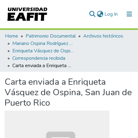
(current)
Log In
Communities & Collections
Home
Patrimonio Documental
Archivos históricos
Mariano Ospina Rodríguez (1826 -1912)
All of DSpace
Enriqueta Vásquez de Ospina
Correspondencia recibida
Statistics
Carta enviada a Enriqueta Vásquez de Ospina, San Juan de Puerto Rico
Carta enviada a Enriqueta
Vásquez de Ospina, San Juan de
Puerto Rico