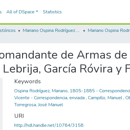
s
All of DSpace
Statistics
stóricos
Mariano Ospina Rodríguez (1826 -1912)
Mariano Ospina Rodr
Comandante de Armas de 
Lebrija, García Róvira y 
Keywords
Ospina Rodríguez, Mariano, 1805-1885 - Correspondenci
Vicente - Correspondencia, enviada
,
Campillo, Manuel
,
Ob
Torregrosa, José Manuel
URI
http://hdl.handle.net/10784/3158