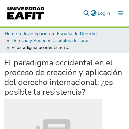
(current)
Log In
Communities & Collections
Home
Investigación
Escuela de Derecho
Derecho y Poder
Capítulos de libros
All of DSpace
El paradigma occidental en el proceso de creación y aplicación del derecho internacional: ¿es posible la resistencia?
Statistics
El paradigma occidental en el
proceso de creación y aplicación
del derecho internacional: ¿es
posible la resistencia?