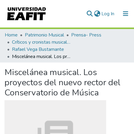
(current)
Log In
Communities & Collections
Home
Patrimonio Musical
Prensa- Press
Críticos y cronistas musicales
All of DSpace
Rafael Vega Bustamante
Miscelánea musical. Los proyectos del nuevo rector del Conservatorio de Música
Statistics
Miscelánea musical. Los
proyectos del nuevo rector del
Conservatorio de Música