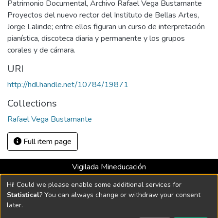
Patrimonio Documental, Archivo Rafael Vega Bustamante
Proyectos del nuevo rector del Instituto de Bellas Artes,
Jorge Lalinde; entre ellos figuran un curso de interpretación
pianística, discoteca diaria y permanente y los grupos
corales y de cámara.
URI
http://hdl.handle.net/10784/19871
Collections
Rafael Vega Bustamante
Full item page
Vigilada Mineducación
Universidad con Acreditación Institucional hasta 2026 -
Hi! Could we please enable some additional services for
Resolución MEN 2158 de 2018
Statistical
? You can always change or withdraw your consent
later.