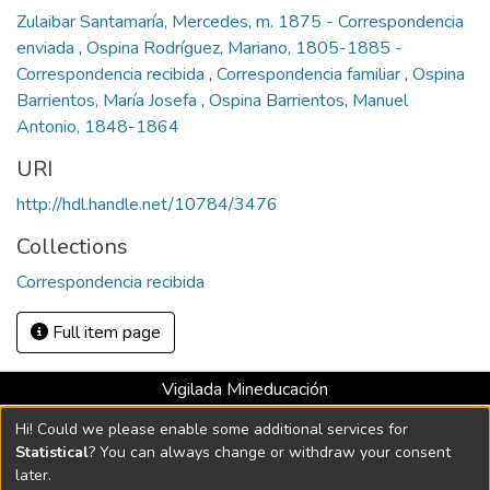
Zulaibar Santamaría, Mercedes, m. 1875 - Correspondencia
enviada
,
Ospina Rodríguez, Mariano, 1805-1885 -
Correspondencia recibida
,
Correspondencia familiar
,
Ospina
Barrientos, María Josefa
,
Ospina Barrientos, Manuel
Antonio, 1848-1864
URI
http://hdl.handle.net/10784/3476
Collections
Correspondencia recibida
Full item page
Vigilada Mineducación
Universidad con Acreditación Institucional hasta 2026 -
Hi! Could we please enable some additional services for
Resolución MEN 2158 de 2018
Statistical
? You can always change or withdraw your consent
later.