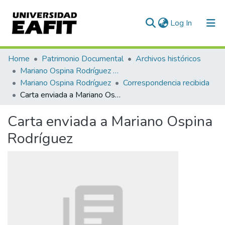
(current)
Log In
Communities & Collections
Home
Patrimonio Documental
Archivos históricos
Mariano Ospina Rodríguez (1826 -1912)
All of DSpace
Mariano Ospina Rodríguez
Correspondencia recibida
Carta enviada a Mariano Ospina Rodríguez
Statistics
Carta enviada a Mariano Ospina
Rodríguez