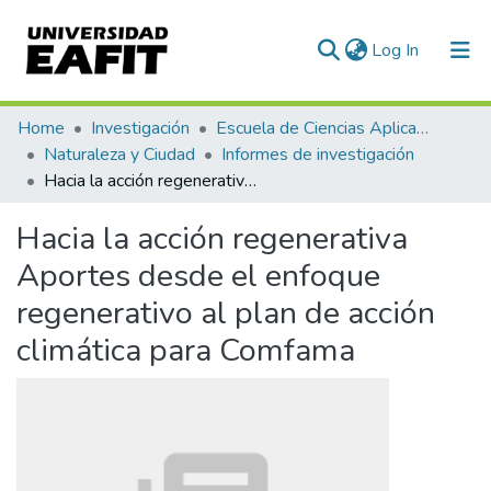
(current)
Log In
Communities & Collections
Home
Investigación
Escuela de Ciencias Aplicadas e Ingeniería
Naturaleza y Ciudad
Informes de investigación
All of DSpace
Hacia la acción regenerativa Aportes desde el enfoque regenerativo al plan de acción climática para Comfama
Statistics
Hacia la acción regenerativa
Aportes desde el enfoque
regenerativo al plan de acción
climática para Comfama