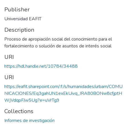
Publisher
Universidad EAFIT
Description
Proceso de apropiación social del conocimiento para el
fortalecimiento o solución de asuntos de interés social
URI
https://hdl.handle.net/10784/34488
URI
https://eafit.sharepoint.com/:f:/s/humanidades/urbam/COMU
NICACIONES/Eq3gahUN1exEkUivq_IRA80BONw8cfjptH
WjVdqpFJw5Ug?e=uVrTg9
Collections
Informes de investigación