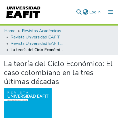
(current)
Log In
Communities & Collections
Home
Revistas Académicas
Revista Universidad EAFIT
All of DSpace
Revista Universidad EAFIT, Vol. 37, Núm. 121 (2001)
La teoría del Ciclo Económico: El caso colombiano en la tres últimas décadas
Statistics
La teoría del Ciclo Económico: El
caso colombiano en la tres
últimas décadas