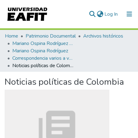
(current)
Log In
Communities & Collections
Home
Patrimonio Documental
Archivos históricos
Mariano Ospina Rodríguez (1826 -1912)
All of DSpace
Mariano Ospina Rodríguez
Correspondencia varios a varios
Statistics
Noticias políticas de Colombia
Noticias políticas de Colombia