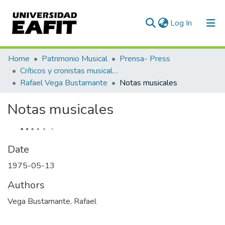
(current)
Log In
Communities & Collections
Home
Patrimonio Musical
Prensa- Press
Críticos y cronistas musicales
All of DSpace
Rafael Vega Bustamante
Notas musicales
Statistics
Notas musicales
Date
1975-05-13
Authors
Vega Bustamante, Rafael