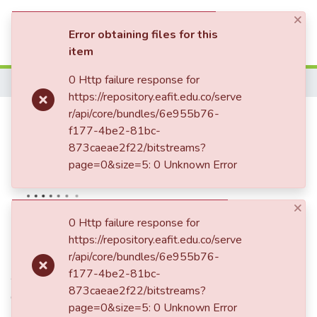
×
(current)
Log In
Error obtaining files for this
item
Communities & Collections
0 Http failure response for
Home
https://repository.eafit.edu.co/serve
All of DSpace
Contabilidad pública
r/api/core/bundles/6e955b76-
f177-4be2-81bc-
Statistics
¿Instrumento de Gobierno
873caeae2f22/bitstreams?
neoliberal de las poblaciones?
page=0&size=5: 0 Unknown Error
×
Date
0 Http failure response for
https://repository.eafit.edu.co/serve
2017-01-02
r/api/core/bundles/6e955b76-
Authors
f177-4be2-81bc-
873caeae2f22/bitstreams?
Ocampo, C.
page=0&size=5: 0 Unknown Error