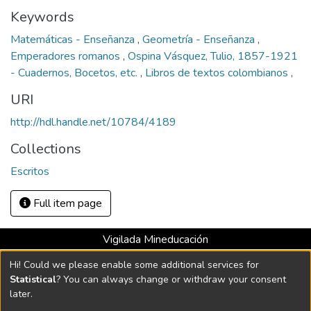
Keywords
Matemáticas - Enseñanza
,
Geometría - Enseñanza
,
Emperadores romanos
,
Ospina Vásquez, Tulio, 1857-1921
- Cuadernos, Bocetos, etc.
,
Libros de textos colombianos
,
URI
http://hdl.handle.net/10784/4189
Collections
Escritos
Full item page
Vigilada Mineducación
Universidad con Acreditación Institucional hasta 2026 -
Hi! Could we please enable some additional services for
Resolución MEN 2158 de 2018
Statistical
? You can always change or withdraw your consent
later.