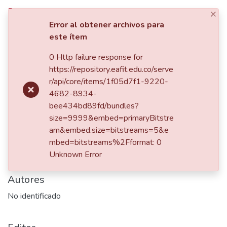
×
Iniciar sesión
Error al obtener archivos para
este ítem
Estadísticas
0 Http failure response for
Inicio
https://repository.eafit.edu.co/serve
Concierto al aire libre de la
r/api/core/items/1f05d7f1-9220-
4682-8934-
Orquesta Sinfónica
bee434bd89fd/bundles?
size=9999&embed=primaryBitstre
am&embed.size=bitstreams=5&e
Fecha
mbed=bitstreams%2Fformat: 0
Unknown Error
2002-08-01
Autores
No identificado