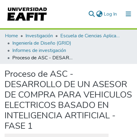
(current)
Log In
Communities & Collections
Home
Investigación
Escuela de Ciencias Aplicadas e Ingeniería
Ingeniería de Diseño (GRID)
All of DSpace
Informes de investigación
Proceso de ASC - DESARROLLO DE UN ASESOR DE COMPRA PARA VEHICULOS ELECTRICOS BASADO EN INTELIGENCIA ARTIFICIAL - FASE 1
Statistics
Proceso de ASC -
DESARROLLO DE UN ASESOR
DE COMPRA PARA VEHICULOS
ELECTRICOS BASADO EN
INTELIGENCIA ARTIFICIAL -
FASE 1