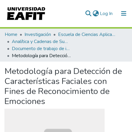
(current)
Log In
Communities & Collections
Home
Investigación
Escuela de Ciencias Aplicadas e Ingeniería
Analítica y Cadenas de Suministro
All of DSpace
Documento de trabajo de investigación
Metodología para Detección de Características Faciales con Fines de Reconocimiento de Emociones
Statistics
Metodología para Detección de
Características Faciales con
Fines de Reconocimiento de
Emociones