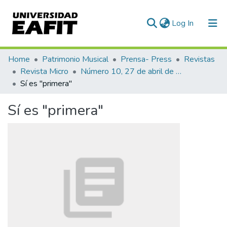
(current)
Log In
Communities & Collections
Home
Patrimonio Musical
Prensa- Press
Revistas
Revista Micro
Número 10, 27 de abril de 1940
All of DSpace
Sí es "primera"
Statistics
Sí es "primera"