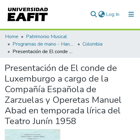
(current)
Log In
Communities & Collections
Home
Patrimonio Musical
Programas de mano - Hand programs
Colombia
All of DSpace
Presentación de El conde de Luxemburgo a cargo de la Compañía Española de Zarzuelas y Operetas Manuel Abad en temporada lírica del Teatro Junín 1958
Statistics
Presentación de El conde de
Luxemburgo a cargo de la
Compañía Española de
Zarzuelas y Operetas Manuel
Abad en temporada lírica del
Teatro Junín 1958