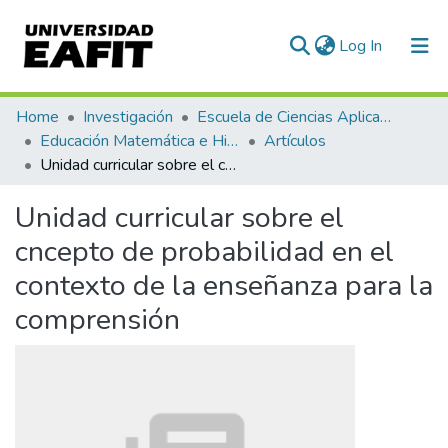
(current)
Log In
Communities & Collections
Home
Investigación
Escuela de Ciencias Aplicadas e Ingeniería
Educación Matemática e Historia (EAFIT - U de A)
Artículos
All of DSpace
Unidad curricular sobre el cncepto de probabilidad en el contexto de la enseñanza para la comprensión
Statistics
Unidad curricular sobre el
cncepto de probabilidad en el
contexto de la enseñanza para la
comprensión