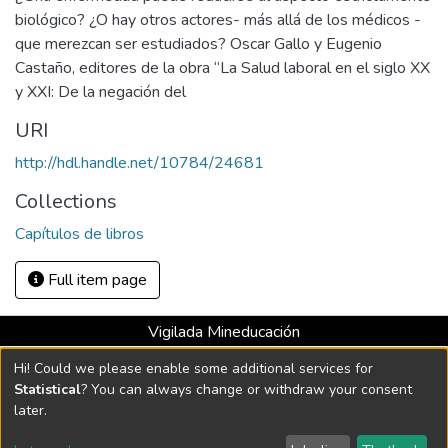
biológico? ¿O hay otros actores- más allá de los médicos -
que merezcan ser estudiados? Oscar Gallo y Eugenio
Castaño, editores de la obra “La Salud laboral en el siglo XX
y XXI: De la negación del
URI
http://hdl.handle.net/10784/24681
Collections
Capítulos de libros
Full item page
Vigilada Mineducación
Universidad con Acreditación Institucional hasta 2026 -
Hi! Could we please enable some additional services for
Resolución MEN 2158 de 2018
Statistical
? You can always change or withdraw your consent
later.
DSpace software
copyright © 2002-2026
LYRASIS