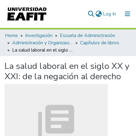
(current)
Log In
Communities & Collections
Home
Investigación
Escuela de Administración
Administración y Organizaciones
Capítulos de libros
All of DSpace
La salud laboral en el siglo XX y XXI: de la negación al derecho
Statistics
La salud laboral en el siglo XX y
XXI: de la negación al derecho