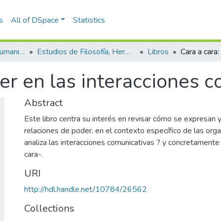
s
All of DSpace
Statistics
Escuela de Artes y Humanidades
Estudios de Filosofía, Hermenéutica y Narrativas
Libros
der en las interacciones 
Abstract
Este libro centra su interés en revisar cómo se expresan y
relaciones de poder, en el contexto específico de las orga
analiza las interacciones comunicativas ? y concretamente l
cara-.
URI
http://hdl.handle.net/10784/26562
Collections