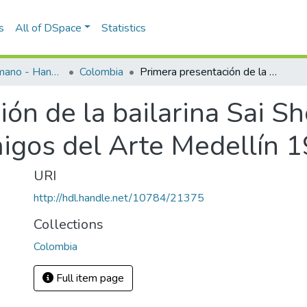
s
All of DSpace
Statistics
Programas de mano - Hand programs
Colombia
Primera presentación de la bailarina Sai Shoki en temporada de la Sociedad Amigos del Arte Medellín 1940
ión de la bailarina Sai S
igos del Arte Medellín 
URI
http://hdl.handle.net/10784/21375
Collections
Colombia
Full item page