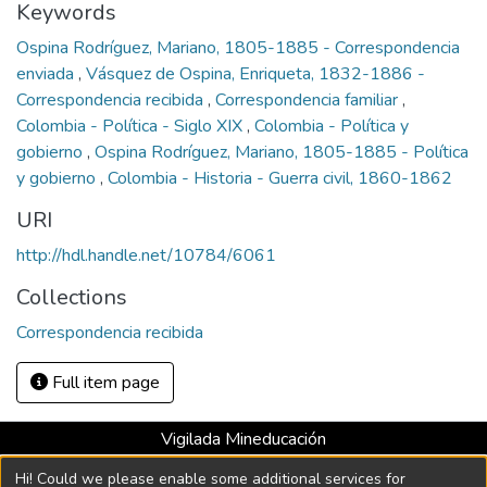
Keywords
Ospina Rodríguez, Mariano, 1805-1885 - Correspondencia
enviada
,
Vásquez de Ospina, Enriqueta, 1832-1886 -
Correspondencia recibida
,
Correspondencia familiar
,
Colombia - Política - Siglo XIX
,
Colombia - Política y
gobierno
,
Ospina Rodríguez, Mariano, 1805-1885 - Política
y gobierno
,
Colombia - Historia - Guerra civil, 1860-1862
URI
http://hdl.handle.net/10784/6061
Collections
Correspondencia recibida
Full item page
Vigilada Mineducación
Universidad con Acreditación Institucional hasta 2026 -
Hi! Could we please enable some additional services for