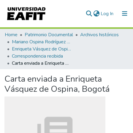
(current)
Log In
Communities & Collections
Home
Patrimonio Documental
Archivos históricos
Mariano Ospina Rodríguez (1826 -1912)
All of DSpace
Enriqueta Vásquez de Ospina
Correspondencia recibida
Statistics
Carta enviada a Enriqueta Vásquez de Ospina, Bogotá
Carta enviada a Enriqueta
Vásquez de Ospina, Bogotá