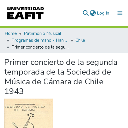
(current)
Log In
Communities & Collections
Home
Patrimonio Musical
Programas de mano - Hand programs
Chile
All of DSpace
Primer concierto de la segunda temporada de la Sociedad de Música de Cámara de Chile 1943
Statistics
Primer concierto de la segunda
temporada de la Sociedad de
Música de Cámara de Chile
1943