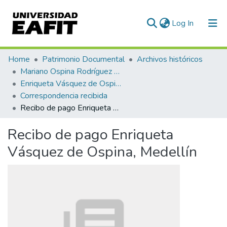
(current)
Log In
Communities & Collections
Home
Patrimonio Documental
Archivos históricos
Mariano Ospina Rodríguez (1826 -1912)
All of DSpace
Enriqueta Vásquez de Ospina
Correspondencia recibida
Statistics
Recibo de pago Enriqueta Vásquez de Ospina, Medellín
Recibo de pago Enriqueta
Vásquez de Ospina, Medellín