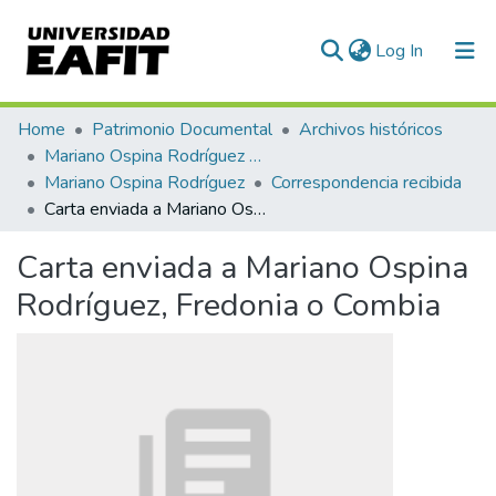
(current)
Log In
Communities & Collections
Home
Patrimonio Documental
Archivos históricos
Mariano Ospina Rodríguez (1826 -1912)
All of DSpace
Mariano Ospina Rodríguez
Correspondencia recibida
Carta enviada a Mariano Ospina Rodríguez, Fredonia o Combia
Statistics
Carta enviada a Mariano Ospina
Rodríguez, Fredonia o Combia