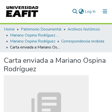
(current)
Log In
Communities & Collections
Home
Patrimonio Documental
Archivos históricos
Mariano Ospina Rodríguez (1826 -1912)
All of DSpace
Mariano Ospina Rodríguez
Correspondencia recibida
Carta enviada a Mariano Ospina Rodríguez
Statistics
Carta enviada a Mariano Ospina
Rodríguez