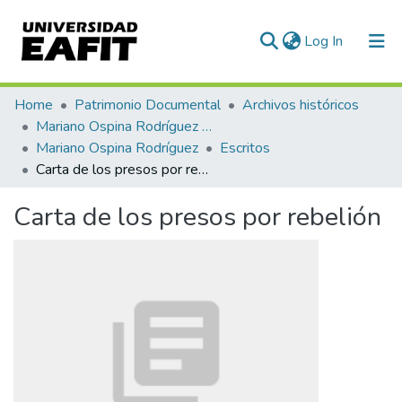
(current)
Log In
Communities & Collections
Home
Patrimonio Documental
Archivos históricos
Mariano Ospina Rodríguez (1826 -1912)
All of DSpace
Mariano Ospina Rodríguez
Escritos
Carta de los presos por rebelión
Statistics
Carta de los presos por rebelión