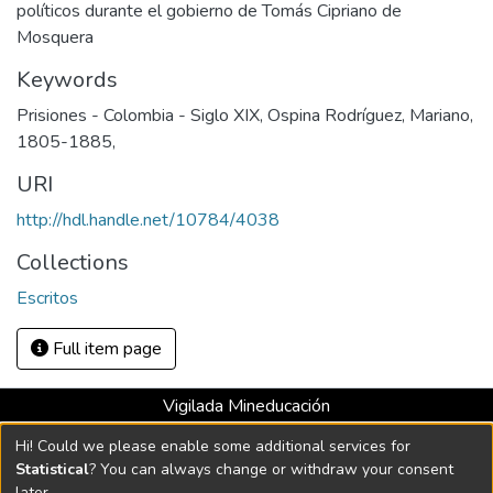
políticos durante el gobierno de Tomás Cipriano de
Mosquera
Keywords
Prisiones - Colombia - Siglo XIX
,
Ospina Rodríguez, Mariano,
1805-1885
,
URI
http://hdl.handle.net/10784/4038
Collections
Escritos
Full item page
Vigilada Mineducación
Universidad con Acreditación Institucional hasta 2026 -
Hi! Could we please enable some additional services for
Resolución MEN 2158 de 2018
Statistical
? You can always change or withdraw your consent
later.