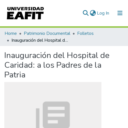
(current)
Log In
Communities & Collections
Home
Patrimonio Documental
Folletos
Inauguración del Hospital de Caridad: a los Padres de la Patria
All of DSpace
Inauguración del Hospital de
Statistics
Caridad: a los Padres de la
Patria