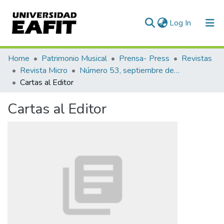
(current)
Log In
Communities & Collections
Home
Patrimonio Musical
Prensa- Press
Revistas
Revista Micro
Número 53, septiembre de 1943
All of DSpace
Cartas al Editor
Statistics
Cartas al Editor