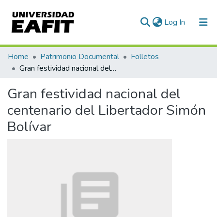
(current)
Log In
Communities & Collections
Home
Patrimonio Documental
Folletos
Gran festividad nacional del centenario del Libertador Simón Bolívar
All of DSpace
Gran festividad nacional del
Statistics
centenario del Libertador Simón
Bolívar