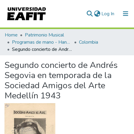
(current)
Log In
Communities & Collections
Home
Patrimonio Musical
Programas de mano - Hand programs
Colombia
All of DSpace
Segundo concierto de Andrés Segovia en temporada de la Sociedad Amigos del Arte Medellín 1943
Statistics
Segundo concierto de Andrés
Segovia en temporada de la
Sociedad Amigos del Arte
Medellín 1943