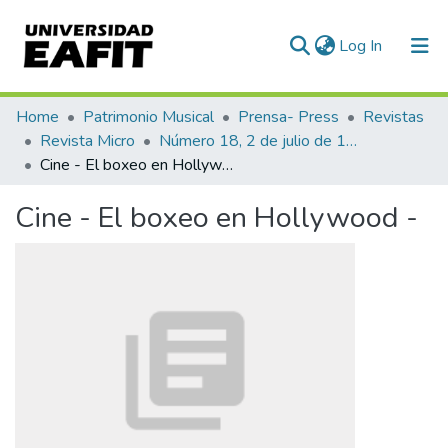
(current)
Log In
Communities & Collections
Home
Patrimonio Musical
Prensa- Press
Revistas
Revista Micro
Número 18, 2 de julio de 1940
All of DSpace
Cine - El boxeo en Hollywood -
Statistics
Cine - El boxeo en Hollywood -