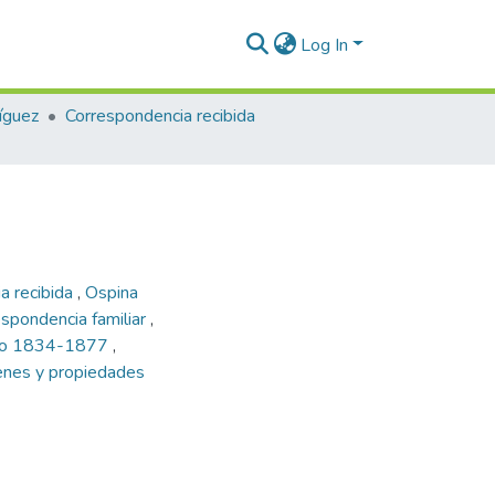
Log In
íguez
Correspondencia recibida
a recibida
,
Ospina
spondencia familiar
,
slao 1834-1877
,
enes y propiedades