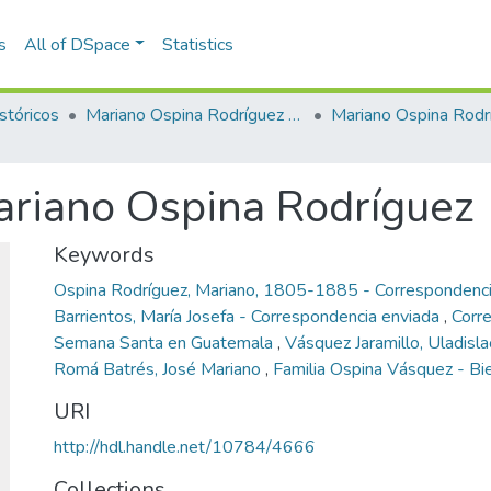
s
All of DSpace
Statistics
stóricos
Mariano Ospina Rodríguez (1826 -1912)
Mariano Ospina Rodr
ariano Ospina Rodríguez
Keywords
Ospina Rodríguez, Mariano, 1805-1885 - Correspondenci
Barrientos, María Josefa - Correspondencia enviada
,
Corre
Semana Santa en Guatemala
,
Vásquez Jaramillo, Uladi
Romá Batrés, José Mariano
,
Familia Ospina Vásquez - Bi
URI
http://hdl.handle.net/10784/4666
Collections