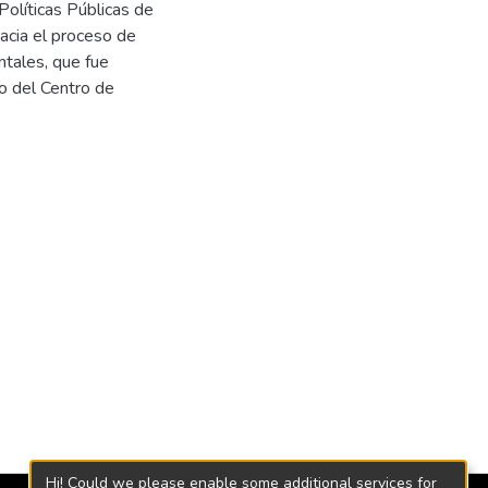
olíticas Públicas de
hacia el proceso de
entales, que fue
o del Centro de
Hi! Could we please enable some additional services for