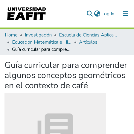
(current)
Log In
Communities & Collections
Home
Investigación
Escuela de Ciencias Aplicadas e Ingeniería
Educación Matemática e Historia (EAFIT - U de A)
Artículos
All of DSpace
Guía curricular para comprender algunos conceptos geométricos en el contexto de café
Statistics
Guía curricular para comprender
algunos conceptos geométricos
en el contexto de café