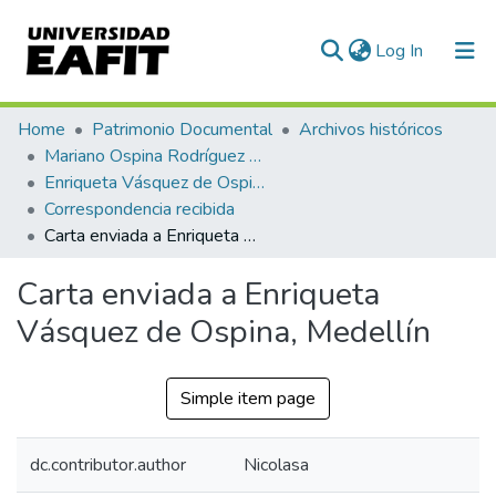
(current)
Log In
Communities & Collections
Home
Patrimonio Documental
Archivos históricos
Mariano Ospina Rodríguez (1826 -1912)
All of DSpace
Enriqueta Vásquez de Ospina
Correspondencia recibida
Statistics
Carta enviada a Enriqueta Vásquez de Ospina, Medellín
Carta enviada a Enriqueta
Vásquez de Ospina, Medellín
Simple item page
dc.contributor.author
Nicolasa