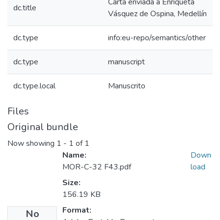
Carta enviada a Enriqueta
dc.title
Vásquez de Ospina, Medellín
dc.type
info:eu-repo/semantics/other
dc.type
manuscript
dc.type.local
Manuscrito
Files
Original bundle
Now showing
1 - 1 of 1
Name:
Down
MOR-C-32 F43.pdf
load
Size:
156.19 KB
Format:
No