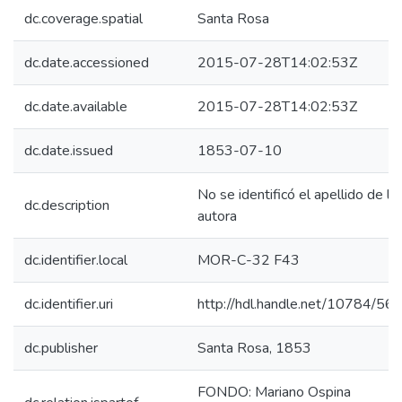
dc.coverage.spatial
Santa Rosa
dc.date.accessioned
2015-07-28T14:02:53Z
dc.date.available
2015-07-28T14:02:53Z
dc.date.issued
1853-07-10
No se identificó el apellido de la
dc.description
autora
dc.identifier.local
MOR-C-32 F43
dc.identifier.uri
http://hdl.handle.net/10784/56
dc.publisher
Santa Rosa, 1853
FONDO: Mariano Ospina