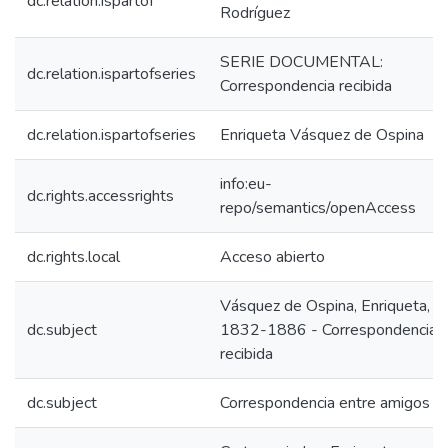
dc.relation.ispartof
Rodríguez
SERIE DOCUMENTAL:
dc.relation.ispartofseries
Correspondencia recibida
dc.relation.ispartofseries
Enriqueta Vásquez de Ospina
info:eu-
dc.rights.accessrights
repo/semantics/openAccess
dc.rights.local
Acceso abierto
Vásquez de Ospina, Enriqueta,
dc.subject
1832-1886 - Correspondencia
recibida
dc.subject
Correspondencia entre amigos