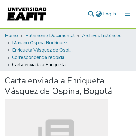
(current)
Log In
Communities & Collections
Home
Patrimonio Documental
Archivos históricos
Mariano Ospina Rodríguez (1826 -1912)
All of DSpace
Enriqueta Vásquez de Ospina
Correspondencia recibida
Statistics
Carta enviada a Enriqueta Vásquez de Ospina, Bogotá
Carta enviada a Enriqueta
Vásquez de Ospina, Bogotá