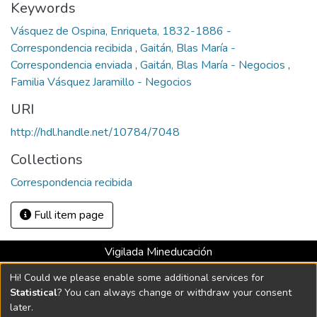
Keywords
Vásquez de Ospina, Enriqueta, 1832-1886 -
Correspondencia recibida
,
Gaitán, Blas María -
Correspondencia enviada
,
Gaitán, Blas María - Negocios
,
Familia Vásquez Jaramillo - Negocios
URI
http://hdl.handle.net/10784/7048
Collections
Correspondencia recibida
Full item page
Vigilada Mineducación
Universidad con Acreditación Institucional hasta 2026 -
Hi! Could we please enable some additional services for
Resolución MEN 2158 de 2018
Statistical
? You can always change or withdraw your consent
later.