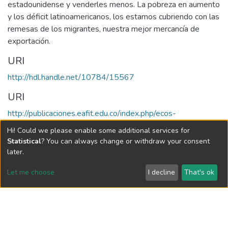
estadounidense y venderles menos. La pobreza en aumento
y los déficit latinoamericanos, los estamos cubriendo con las
remesas de los migrantes, nuestra mejor mercancía de
exportación.
URI
http://hdl.handle.net/10784/15567
URI
http://publicaciones.eafit.edu.co/index.php/ecos-
economia/article/view/1962/1972
Hi! Could we please enable some additional services for
Statistical
? You can always change or withdraw your consent
Collections
later.
Ecos de Economía, Vol. 10, No. 22 (2006)
Let me choose
I decline
That's ok
Vol 10, No 22 (2006)
Full item page
Vigilada Mineducación