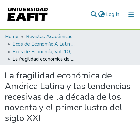
(current)
Log In
Communities & Collections
Home
Revistas Académicas
Ecos de Economía: A Latin American Journal of Applied Economics
All of DSpace
Ecos de Economía, Vol. 10, No. 22 (2006)
La fragilidad económica de América Latina y las tendencias recesivas de la década de los noventa y el primer lustro del siglo XXI
Statistics
La fragilidad económica de
América Latina y las tendencias
recesivas de la década de los
noventa y el primer lustro del
siglo XXI