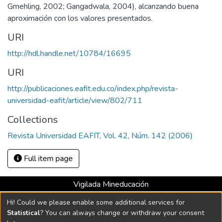
Gmehling, 2002; Gangadwala, 2004), alcanzando buena
aproximación con los valores presentados.
URI
http://hdl.handle.net/10784/16695
URI
http://publicaciones.eafit.edu.co/index.php/revista-
universidad-eafit/article/view/802/711
Collections
Revista Universidad EAFIT, Vol. 42, Núm. 142 (2006)
Full item page
Vigilada Mineducación
Universidad con Acreditación Institucional hasta 2026 -
Hi! Could we please enable some additional services for
Resolución MEN 2158 de 2018
Statistical
? You can always change or withdraw your consent