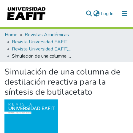
(current)
Log In
Communities & Collections
Home
Revistas Académicas
Revista Universidad EAFIT
All of DSpace
Revista Universidad EAFIT, Vol. 42, Núm. 142 (2006)
Simulación de una columna de destilación reactiva para la síntesis de butilacetato
Statistics
Simulación de una columna de
destilación reactiva para la
síntesis de butilacetato