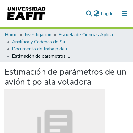
(current)
Log In
Communities & Collections
Home
Investigación
Escuela de Ciencias Aplicadas e Ingeniería
Analítica y Cadenas de Suministro
All of DSpace
Documento de trabajo de investigación
Estimación de parámetros de un avión tipo ala voladora
Statistics
Estimación de parámetros de un
avión tipo ala voladora