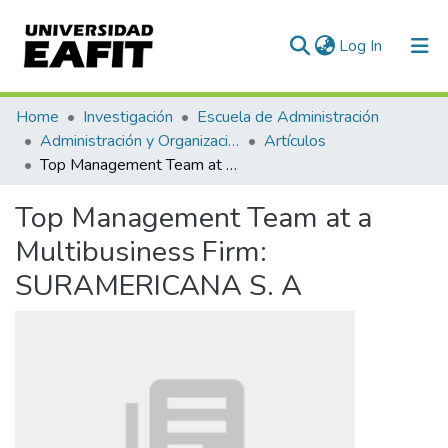
(current)
Log In
Communities & Collections
Home
Investigación
Escuela de Administración
Administración y Organizaciones
Artículos
All of DSpace
Top Management Team at a Multibusiness Firm: SURAMERICANA S. A
Statistics
Top Management Team at a
Multibusiness Firm:
SURAMERICANA S. A