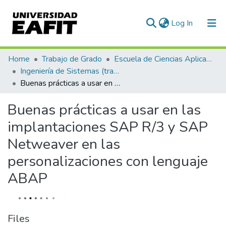
(current)
Log In
Communities & Collections
Home
Trabajo de Grado
Escuela de Ciencias Aplicadas e Ingeniería
Ingeniería de Sistemas (trabajo de grado)
All of DSpace
Buenas prácticas a usar en las implantaciones SAP R/3 y SAP Netweaver en las personalizaciones con lenguaje ABAP
Statistics
Buenas prácticas a usar en las
implantaciones SAP R/3 y SAP
Netweaver en las
personalizaciones con lenguaje
ABAP
Files