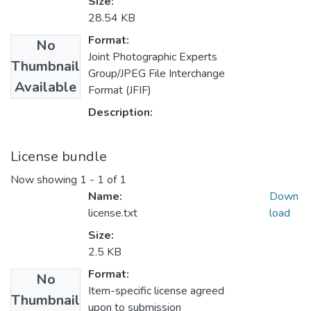
Size:
28.54 KB
Format:
No
Joint Photographic Experts
Thumbnail
Group/JPEG File Interchange
Available
Format (JFIF)
Description:
License bundle
Now showing
1 - 1 of 1
Name:
Down
license.txt
load
Size:
2.5 KB
Format:
No
Item-specific license agreed
Thumbnail
upon to submission