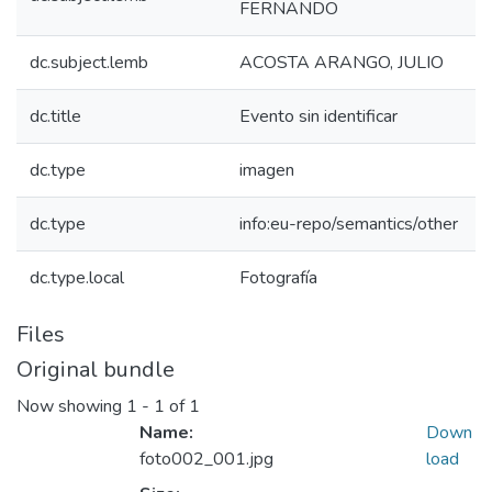
FERNANDO
dc.subject.lemb
ACOSTA ARANGO, JULIO
dc.title
Evento sin identificar
dc.type
imagen
dc.type
info:eu-repo/semantics/other
dc.type.local
Fotografía
Files
Original bundle
Now showing
1 - 1 of 1
Name:
Down
foto002_001.jpg
load