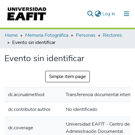
(current)
Log In
Communities & Collections
Home
Memoria Fotográfica
Personas
Rectores
Evento sin identificar
All of DSpace
Evento sin identificar
Statistics
Simple item page
dc.accrualmethod
Transferencia documental interna
dc.contributor.author
No identificado
Universidad EAFIT - Centro de
dc.coverage
Administración Documental