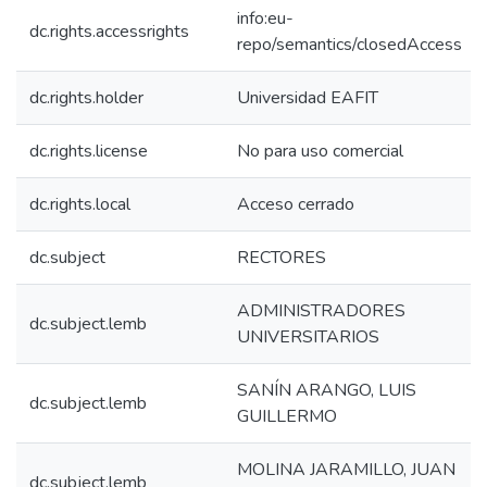
info:eu-
dc.rights.accessrights
repo/semantics/closedAccess
dc.rights.holder
Universidad EAFIT
dc.rights.license
No para uso comercial
dc.rights.local
Acceso cerrado
dc.subject
RECTORES
ADMINISTRADORES
dc.subject.lemb
UNIVERSITARIOS
SANÍN ARANGO, LUIS
dc.subject.lemb
GUILLERMO
MOLINA JARAMILLO, JUAN
dc.subject.lemb