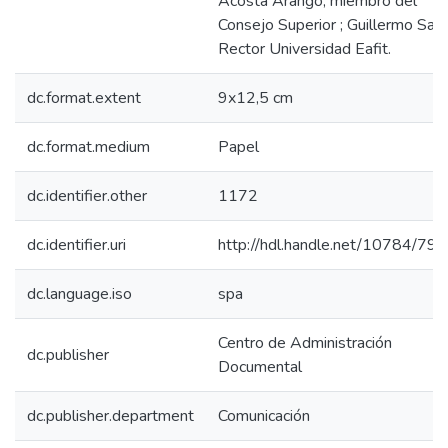
Acosta Arango, miembro del
Consejo Superior ; Guillermo Saní
Rector Universidad Eafit.
dc.format.extent
9x12,5 cm
dc.format.medium
Papel
dc.identifier.other
1172
dc.identifier.uri
http://hdl.handle.net/10784/79
dc.language.iso
spa
Centro de Administración
dc.publisher
Documental
dc.publisher.department
Comunicación