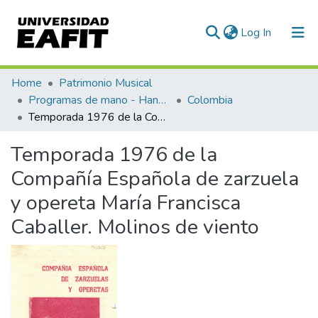
(current)
Log In
Communities & Collections
Home
Patrimonio Musical
Programas de mano - Hand programs
Colombia
All of DSpace
Temporada 1976 de la Compañía Española de zarzuela y opereta María Francisca Caballer. Molinos de viento
Statistics
Temporada 1976 de la
Compañía Española de zarzuela
y opereta María Francisca
Caballer. Molinos de viento