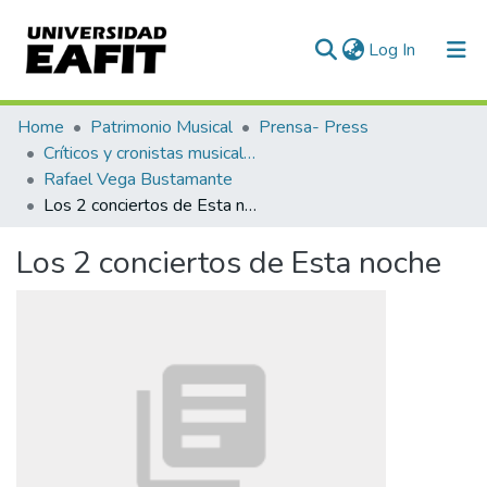
(current)
Log In
Communities & Collections
Home
Patrimonio Musical
Prensa- Press
Críticos y cronistas musicales
All of DSpace
Rafael Vega Bustamante
Los 2 conciertos de Esta noche
Statistics
Los 2 conciertos de Esta noche