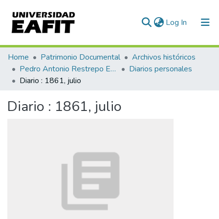
(current)
Log In
Communities & Collections
Home
Patrimonio Documental
Archivos históricos
Pedro Antonio Restrepo Escovar
Diarios personales
All of DSpace
Diario : 1861, julio
Statistics
Diario : 1861, julio